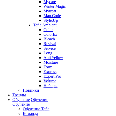
Mycare
Winter Magic
Mytreat
Man.Code
Style.Up
Tefia Ambient
Color
Colorfix
Bleach
Revival
Service
Long
Anti Yellow
Moisture
Form
Express
Expert Pro
Volume
Наборы
Новинки
Тренды
Обучение
Обучение
Обучение
Обучение Tefia
Команда