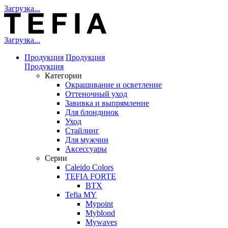
Загрузка...
Загрузка...
Продукция
Продукция
Продукция
Категории
Окрашивание и осветление
Оттеночный уход
Завивка и выпрямление
Для блондинок
Уход
Стайлинг
Для мужчин
Аксессуары
Серии
Caleido Colors
TEFIA FORTE
BTX
Tefia MY
Mypoint
Myblond
Mywaves